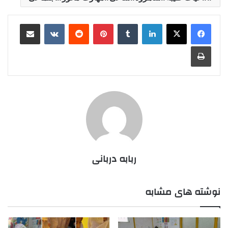
لینکدین
‫تامبلر
‫پین‌ترست
‫رددیت
‫VKontakte
رایانامه
چاپ
ربابه دربانی
نوشته های مشابه