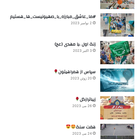
#ما_عاشق_مبارزه_با_صهیونیست_ها_هستیم
2 نوامبر 2023
زنگ اول ،یا مهدی (عج)
3 اکتبر 2023
سپاس از همراهیتون
20 ژوئن 2023
زیباترازگل
26 می 2023
هفت سنگ
24 می 2023