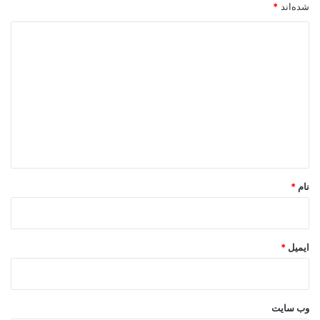
شده‌اند
*
د
ی
د
گ
ا
ه
*
نام
*
ایمیل
*
وب‌ سایت