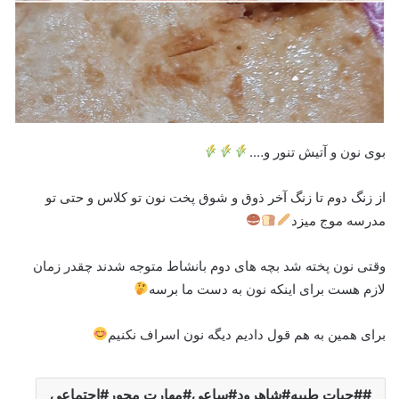
بوی نون و آتیش تنور و….
از زنگ دوم تا زنگ آخر ذوق و شوق پخت نون تو کلاس و حتی تو
مدرسه موج میزد
وقتی نون پخته شد بچه های دوم بانشاط متوجه شدند چقدر زمان
لازم هست برای اینکه نون به دست ما برسه
برای همین به هم قول دادیم دیگه نون اسراف نکنیم
#حیات طیبه#شاهرود#ساعی#مهارت محور#اجتماعی