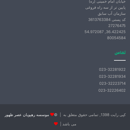
خیابان امام خمینی (ره)
پایین تر از سه راه فروغی
سازمان آب سابق
کد پستی 3613763384
27276475
36.422425, 54.972087
80054584
تماس
023-32281922
023-32281934
023-32223714
023-32226402
کپی‌ رایت 1398, تمامی حقوق متعلق به | ©
موسسه رهپویان عصر ظهور
می باشد |