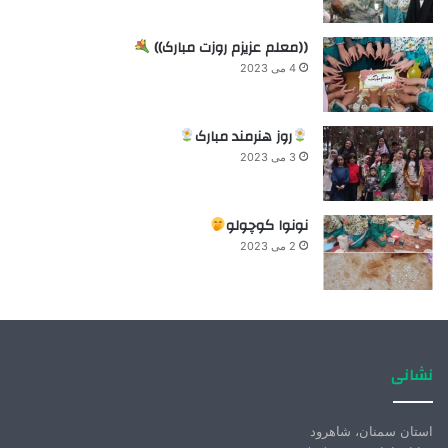
((معلم عزیزم روزت مبارک))
4 می 2023
روز هنرمند مبارک
3 می 2023
نونوا کوچولو
2 می 2023
نشانی
استان سمنان، شاهرود