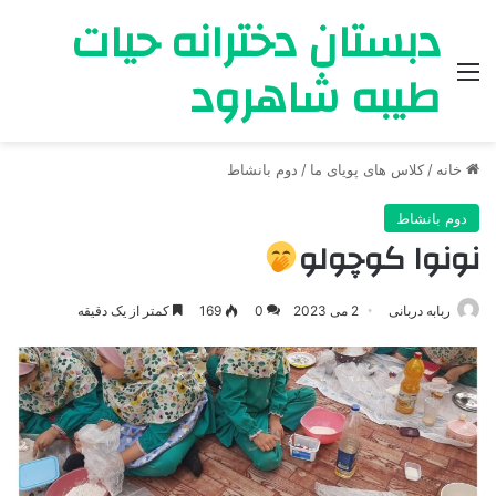
دبستان دخترانه حیات
طیبه شاهرود
منو
خانه
/
کلاس های پویای ما
/
دوم بانشاط
دوم بانشاط
نونوا کوچولو
ربابه دربانی
2 می 2023
0
169
کمتر از یک دقیقه