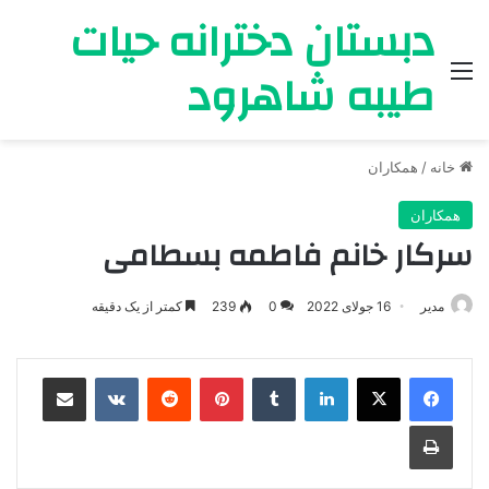
دبستان دخترانه حیات
طیبه شاهرود
منو
خانه
/
همکاران
همکاران
سرکار خانم فاطمه بسطامی
مدیر
16 جولای 2022
0
239
کمتر از یک دقیقه
لینکدین
‫تامبلر
‫پین‌ترست
‫رددیت
‫VKontakte
رایانامه
چاپ