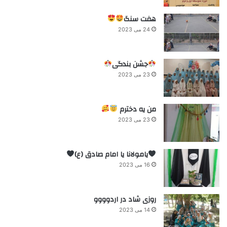
هفت سنگ
24 می 2023
جشن بندگی
23 می 2023
من یه دخترم
23 می 2023
یامولانا یا امام صادق (ع)
16 می 2023
روزی شاد در اردوووو
14 می 2023