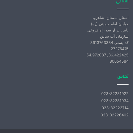
نشانی
استان سمنان، شاهرود
خیابان امام خمینی (ره)
پایین تر از سه راه فروغی
سازمان آب سابق
کد پستی 3613763384
27276475
36.422425, 54.972087
80054584
تماس
023-32281922
023-32281934
023-32223714
023-32226402